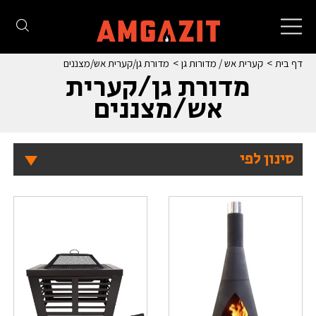
Toggle
navigation
דף בית
קערית אש / מדורות גן
מדורת גן/קערית אש/מצננים
מדורת גן/קערית
אש/מצננים
סינון לפי