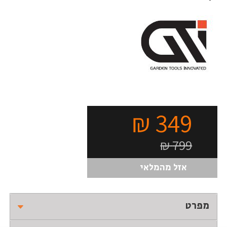
₪
349
₪
799
אזל מהמלאי
מפרט