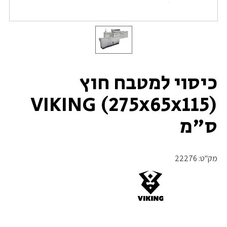
כיסוי למטבח חוץ
(275x65x115) VIKING
ס"מ
מק"ט:
22276