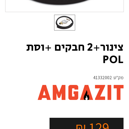
צינור+2 חבקים +וסת
POL
מק"ט:
41332002
₪
129