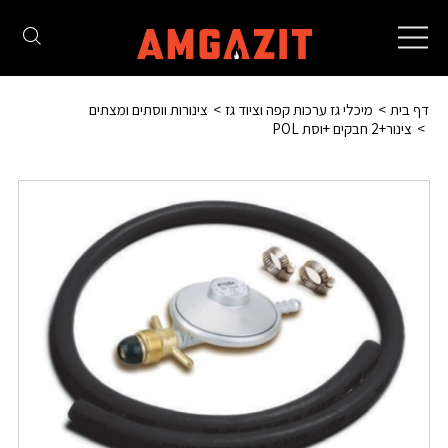
Toggle
navigation
דף בית
מיכלי גז ערכות קפה וציוד גז
צינורות ווסתים ומצתים
צינור+2 חבקים +וסת POL