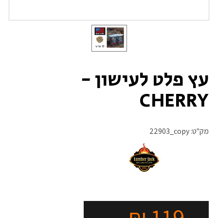
עץ פלט לעישון -
CHERRY
מק"ט:
22903_copy
₪
119