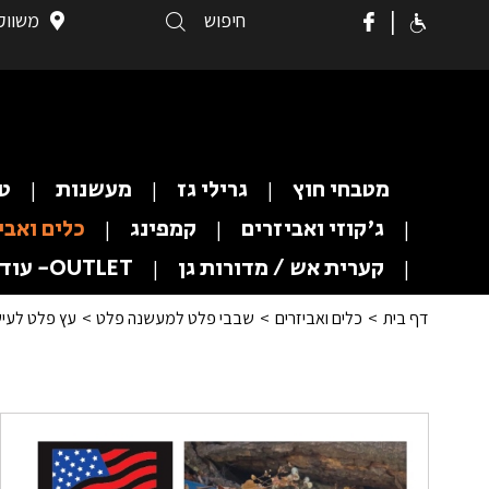
|
משווקי
מטבחי חוץ
גרילי גז
מעשנות
טא
ג'קוזי ואביזרים
קמפינג
כלים ואבי
קערית אש / מדורות גן
OUTLET- עודפים
דף בית
כלים ואביזרים
שבבי פלט למעשנה פלט
עץ פלט לעישון מעורב - 