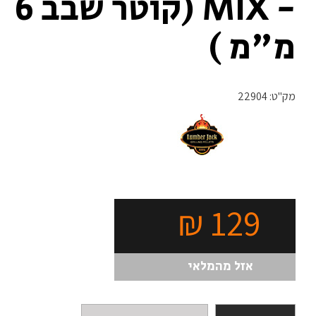
- MIX (קוטר שבב 6
מ"מ )
מק"ט:
22904
₪
129
אזל מהמלאי