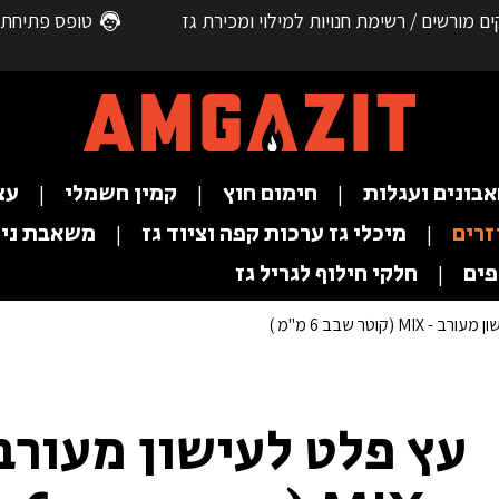
ם מורשים / רשימת חנויות למילוי ומכירת גז
טופס פתיחת 
בונים ועגלות
חימום חוץ
קמין חשמלי
עצ
זרים
מיכלי גז ערכות קפה וציוד גז
משאבת ניפ
חלקי חילוף לגריל גז
MIX (קוטר שבב 6 מ"מ )
עץ פלט לעישון מעורב